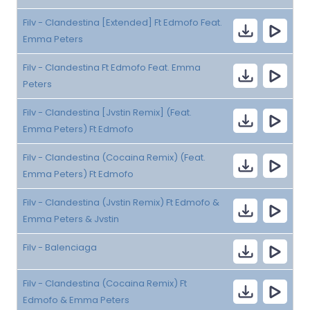
Filv - Clandestina [Extended] Ft Edmofo Feat.
Emma Peters
Filv - Clandestina Ft Edmofo Feat. Emma
Peters
Filv - Clandestina [Jvstin Remix] (Feat.
Emma Peters) Ft Edmofo
Filv - Clandestina (Cocaina Remix) (Feat.
Emma Peters) Ft Edmofo
Filv - Clandestina (Jvstin Remix) Ft Edmofo &
Emma Peters & Jvstin
Filv - Balenciaga
Filv - Clandestina (Cocaina Remix) Ft
Edmofo & Emma Peters