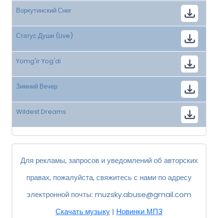
Воркутинский Снег
Статус Души (Live)
Yomg'ir Yog'di
Зимний Вечер
Wildest Dreams
Для рекламы, запросов и уведомлений об авторских
правах, пожалуйста, свяжитесь с нами по адресу
электронной почты:
muzsky.abuse@gmail.com
Скачать музыку
|
Новинки МП3