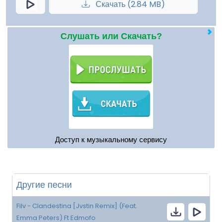
Скачать (2.84 MB)
Слушать или Скачать?
Доступ к музыкальному сервису
Другие песни
Filv - Clandestina [Jvstin Remix] (Feat.
Emma Peters) Ft Edmofo