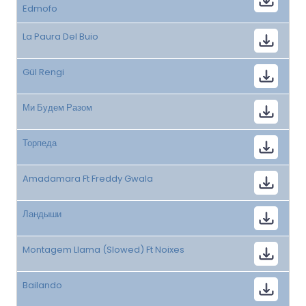
Edmofo
La Paura Del Buio
Gül Rengi
Ми Будем Разом
Торпеда
Amadamara Ft Freddy Gwala
Ландыши
Montagem Llama (Slowed) Ft Noixes
Bailando